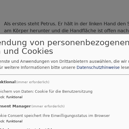
Als erstes steht Petrus. Er hält in der linken Hand de
am Körper herunter und die Handfläche ist offen nach
des Schlüssels ist Petrus auch noch an seiner traditi
endung von personenbezogene
Vollbart erkennbar. Neben Petrus steht Andreas. Er hä
 und Cookies
Schrägbalkenkreuz, mit beiden Händen vor dem Körper
benannt. Auf der anderen Seite von Andreas steht Jakob
ienste und Anwendungen von Drittanbietern auswählen, die wir
seiner linken Hand und die rechte ist zum Segensgest
ür weitere Informationen bitte unsere
Datenschutzhinweise
lese
Pilgerhut mit der mittig gesetzten Muschel.
nktional
(immer erforderlich)
ichern von Daten: Cookie für die Benutzersitzung
ck
:
Funktional
nsent Manager
(immer erforderlich)
kie Consent speichert Ihre Einwilligungsstatus im Browser
ck
:
Funktional
Ein jugendlicher bartloser Mann steht als erstes. Scho