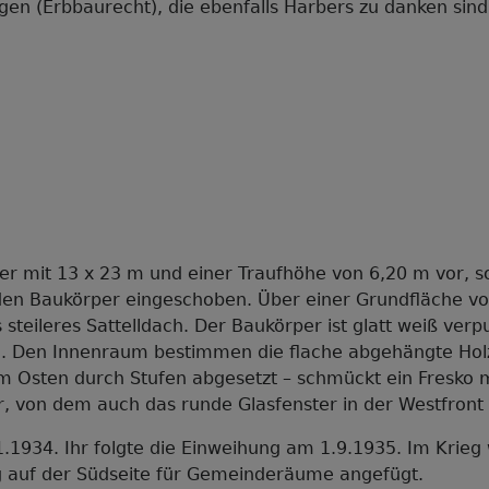
gen (Erbbaurecht), die ebenfalls Harbers zu danken sin
er mit 13 x 23 m und einer Traufhöhe von 6,20 m vor, s
 den Baukörper eingeschoben. Über einer Grundfläche v
s steileres Sattelldach. Der Baukörper ist glatt weiß ver
n. Den Innenraum bestimmen die flache abgehängte Hol
im Osten durch Stufen abgesetzt – schmückt ein Fresko 
, von dem auch das runde Glasfenster in der Westfront
1.1934. Ihr folgte die Einweihung am 1.9.1935. Im Krie
g auf der Südseite für Gemeinderäume angefügt.