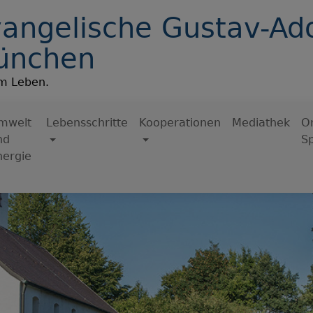
angelische Gustav-Ado
ünchen
im Leben.
mwelt
Lebensschritte
Kooperationen
Mediathek
On
nd
S
nergie