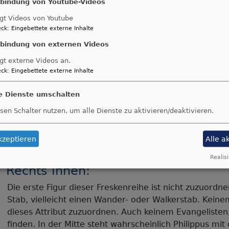
nbindung von Youtube-Videos
In seiner rechten Hand hält er den Kelch, das Attribut
gt Videos von Youtube
Füßen ist der Adler mit Nimbus zu sehen. Dies ist das 
ck
:
Eingebettete externe Inhalte
mittlere Figur dieses Feldes zeigt Thomas, der mit be
nbindung von externen Videos
Brust hält. Ihm folgt Jakobus der Jüngere. Er ist zu er
gehaltenen Walkerstange und dem Buch.
gt externe Videos an.
ck
:
Eingebettete externe Inhalte
le Dienste umschalten
sen Schalter nutzen, um alle Dienste zu aktivieren/deaktivieren.
kzeptieren
Alle a
Realisi
Rechts innen:
Die erste Figur dieser Freskenreihe ist nicht zuzuordne
Stab, vielleicht einen Wander- oder Walkerstab. Keine
dieses Attribut zuzuordnen. Auch keinem Evangelisten
finden. In der Mitte steht wahrscheinlich Philippus m