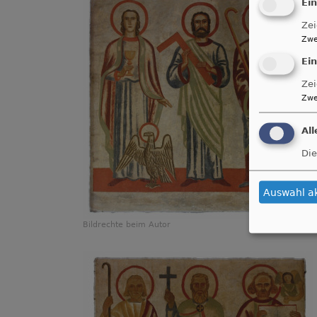
Ei
Zei
Zwe
Ei
Zei
Zwe
Al
Die
Auswahl a
Bildrechte
beim Autor