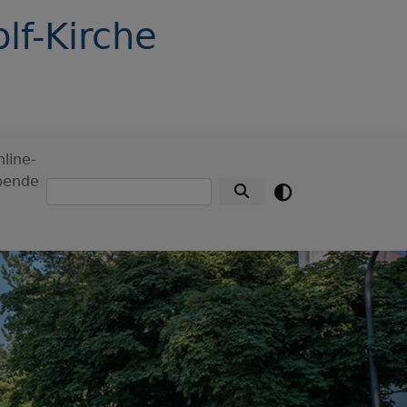
lf-Kirche
line-
pende
Suche