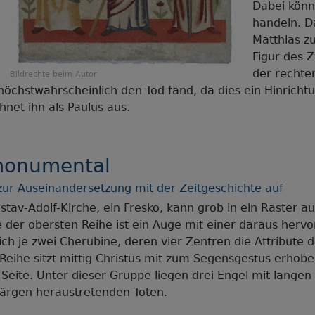
Dabei könn
handeln. D
Matthias zu
Figur des Z
der rechte
Bildrechte
beim Autor
 höchstwahrscheinlich den Tod fand, da dies ein Hinricht
hnet ihn als Paulus aus.
monumental
ig zur Auseinandersetzung mit der Zeitgeschichte auf
stav-Adolf-Kirche, ein Fresko, kann grob in ein Raster au
e der obersten Reihe ist ein Auge mit einer daraus her
ich je zwei Cherubine, deren vier Zentren die Attribute d
Reihe sitzt mittig Christus mit zum Segensgestus erhobe
 Seite. Unter dieser Gruppe liegen drei Engel mit lang
Särgen heraustretenden Toten.