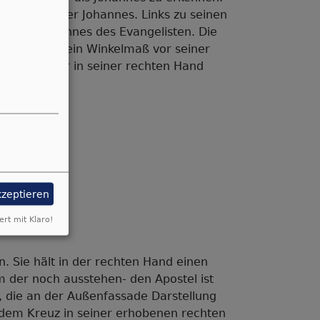
 für den Jünger Johannes. Links zu seinen
Attribut Johannes des Evangelisten. Die
iden Händen ein Winkelmaß vor seiner
kennen an der in seiner rechten Hand
kzeptieren
ert mit Klaro!
n. Sie hält in der rechten Hand einen
m der noch ausstehen- den Apostel ist
, die an der Außenfassade Darstellung
it dem Kreuz in seiner erhobenen rechten