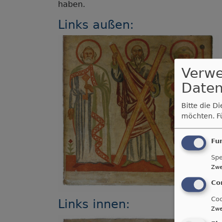
haben.
Links außen:
Verw
Daten
Bitte die D
möchten.
F
Fu
Spe
Zwe
Co
Coo
Links innen:
Zwe