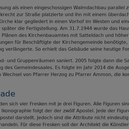
ssung als einen eingeschossigen Walmdachbau parallel z
krecht zur Straße platzierte und ihn mit einem überdac
rche klar gegliedert in einen Vorhof im Westen und ein
 später die Fertigstellung. Am 31.7.1944 wurde das Haus
Plänen des Kirchenbauamtes mit Satteldach und höher
gen für Beschäftigte der Kirchengemeinde benötigte, 
ng verlängerte. So erhielt das Gebäude seine heutige Fo
end- und Gruppenräumen saniert. 2005 folgte dann die 
 des Gemeindesaales. Es folgte im Jahr 2014 die Ausges
 Wechsel von Pfarrer Herzog zu Pfarrer Ammon, die ko
sade
en sich vier Fresken mit je drei Figuren. Alle Figuren sin
Ikonographie folgt der der zwölf Apostel. Jede der Figur
stel darstellt. Jedoch sind die Attribute nicht eindeuti
 handeln. Für diese Fresken soll der Architekt die Künst