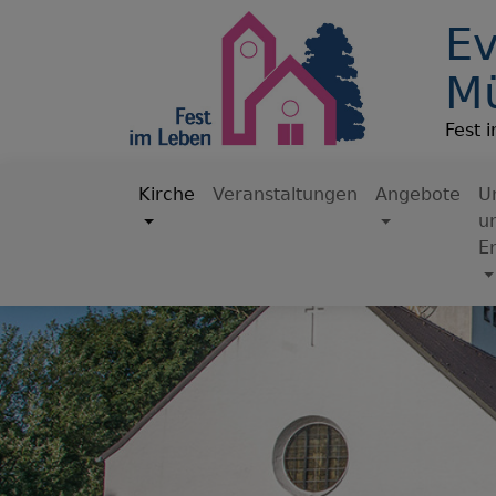
Direkt
Ev
zum
Inhalt
M
Fest 
Kirche
Veranstaltungen
Angebote
U
u
Hauptnavigation
E