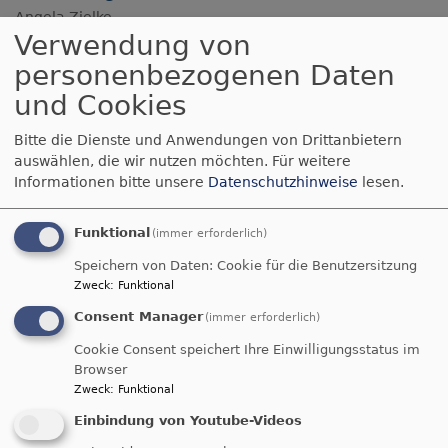
Angela Zielke
München
Gustav-Adolf-Kirche München Ramersdorf
Verwendung von
personenbezogenen Daten
und Cookies
Bitte die Dienste und Anwendungen von Drittanbietern
auswählen, die wir nutzen möchten.
Für weitere
Informationen bitte unsere
Datenschutzhinweise
lesen.
Funktional
(immer erforderlich)
Speichern von Daten: Cookie für die Benutzersitzung
Zweck
:
Funktional
Mo, 3.8. - Fr, 7.8.
Consent Manager
(immer erforderlich)
Kinder-Sommerferien-Programm - Anmeldung
erforderlich!
Cookie Consent speichert Ihre Einwilligungsstatus im
Angela Zielke
Browser
München
Gustav-Adolf-Kirche München Ramersdorf
Zweck
:
Funktional
Einbindung von Youtube-Videos