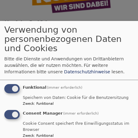
Mo, 8.6. - Fr, 25.9.
Verwendung von
Anmeldung Konfi3
personenbezogenen Daten
Angela Zielke
München
Gustav-Adolf-Kirche München Ramersdorf
und Cookies
Bitte die Dienste und Anwendungen von Drittanbietern
auswählen, die wir nutzen möchten.
Für weitere
Informationen bitte unsere
Datenschutzhinweise
lesen.
Funktional
(immer erforderlich)
Speichern von Daten: Cookie für die Benutzersitzung
Zweck
:
Funktional
Consent Manager
(immer erforderlich)
Cookie Consent speichert Ihre Einwilligungsstatus im
Mo, 3.8. - Fr, 7.8.
Browser
Kinder-Sommerferien-Programm - Anmeldung
erforderlich!
Zweck
:
Funktional