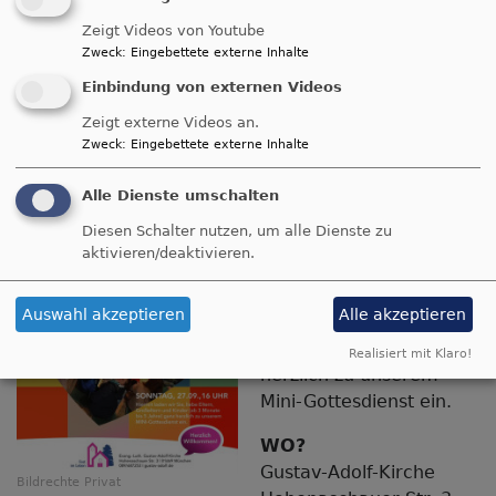
L
Zeigt Videos von Youtube
G
Zweck
:
Eingebettete externe Inhalte
Einbindung von externen Videos
MINI-Gottesdienst
Zeigt externe Videos an.
Zweck
:
Eingebettete externe Inhalte
Sonntag,
Alle Dienste umschalten
27.09.2026 um
16.00 Uhr
Diesen Schalter nutzen, um alle Dienste zu
aktivieren/deaktivieren.
Hiermit laden wir Sie,
liebe Eltern, Großeltern
Auswahl akzeptieren
Alle akzeptieren
und Kinder (ab 3 Monate
bis 5 Jahre) ganz
Realisiert mit Klaro!
herzlich zu unserem
Mini-Gottesdienst ein.
WO?
Gustav-Adolf-Kirche
Bildrechte
Privat