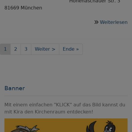
Hohenaschauer Str. 3
81669 München
ü
Weiterlesen
M
G
Seitennummerierung
Aktuelle
1
Seite
2
Seite
3
Nächste
Weiter >
Last
Ende »
Seite
Seite
page
Banner
Mit einem einfachen "KLICK" auf das Bild kannst du
mit Kira den Kirchenraum entdecken!