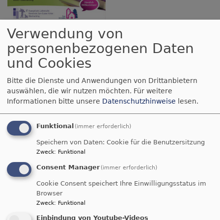
LITERATURGOTTESDIENST ZUM BUCH:
Verwendung von
„EDEN“ von Auður Ava Ólafsdóttir
personenbezogenen Daten
LITURGIE UND PREDIGT
und Cookies
Dekan i.R. Mathis Steinbauer
Bitte die Dienste und Anwendungen von Drittanbietern
LESUNGEN
auswählen, die wir nutzen möchten.
Für weitere
Informationen bitte unsere
Datenschutzhinweise
lesen.
Katharina Meinecke
MUSIK
Funktional
(immer erforderlich)
Johannes Geyer
Speichern von Daten: Cookie für die Benutzersitzung
WO?
Zweck
:
Funktional
Gustav-Adolf-Kirche
Consent Manager
(immer erforderlich)
Hohenaschauer Str. 3
Cookie Consent speichert Ihre Einwilligungsstatus im
81669 München
Browser
Zweck
:
Funktional
ü
Weiterlesen
Einbindung von Youtube-Videos