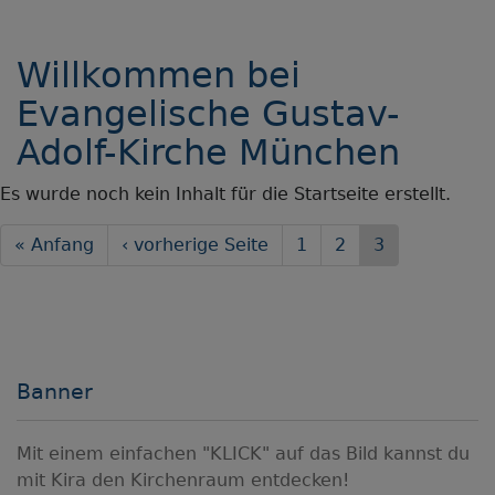
Willkommen bei
Evangelische Gustav-
Adolf-Kirche München
Es wurde noch kein Inhalt für die Startseite erstellt.
Seitennummerierung
First
« Anfang
Vorherige
‹ vorherige Seite
Seite
1
Seite
2
Aktuelle
3
page
Seite
Seite
Banner
Mit einem einfachen "KLICK" auf das Bild kannst du
mit Kira den Kirchenraum entdecken!