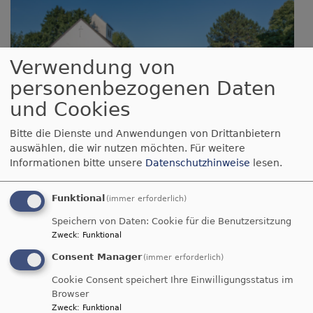
Verwendung von
personenbezogenen Daten
und Cookies
Bitte die Dienste und Anwendungen von Drittanbietern
Di, 2.6. - Sa, 15.8. 23:55 Uhr
auswählen, die wir nutzen möchten.
Für weitere
Online-Anmeldung Familienfreizeit
Informationen bitte unsere
Datenschutzhinweise
lesen.
Angela Zielke
München
Gustav-Adolf-Kirche München Ramersdorf
Funktional
(immer erforderlich)
Speichern von Daten: Cookie für die Benutzersitzung
Zweck
:
Funktional
Consent Manager
(immer erforderlich)
Cookie Consent speichert Ihre Einwilligungsstatus im
Browser
Zweck
:
Funktional